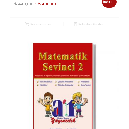
İndirim!
Orijinal
Şu
₺
440,00
₺
400,00
fiyat:
andaki
₺ 440,00.
fiyat:
₺ 400,00.
Devamını oku
Detayları Göster