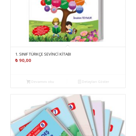
1. SINIF TÜRKÇE SEVİNCİ KİTABI
₺
90,00
Devamını oku
Detayları Göster