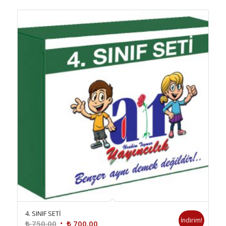
4. SINIF SETİ
İndirim!
Orijinal
Şu
₺
750,00
₺
700,00