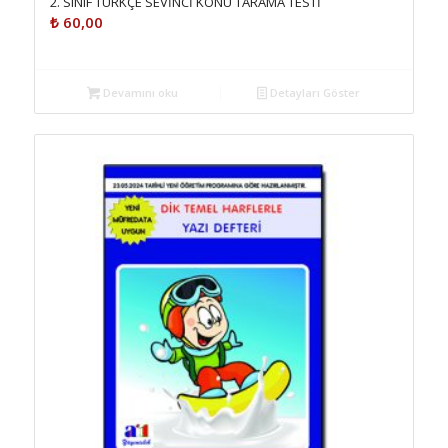
2. SINIF TÜRKÇE SEVİNCİ KONU TARAMA TESTİ
₺
60,00
Devamını oku
Detayları Göster