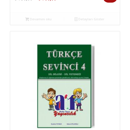
fiyat:
andaki
₺ 750,00.
fiyat:
₺ 700,00.
Devamını oku
Detayları Göster