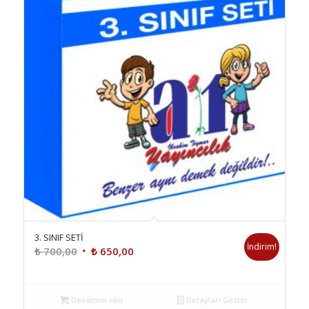
3. SINIF SETİ
İndirim!
Orijinal
Şu
₺
700,00
₺
650,00
fiyat:
andaki
₺ 700,00.
fiyat:
₺ 650,00.
Devamını oku
Detayları Göster