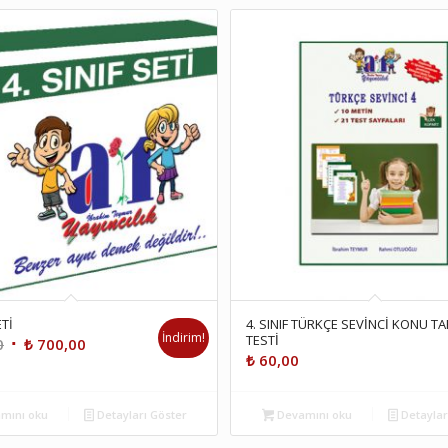
ETİ
4. SINIF TÜRKÇE SEVİNCİ KONU 
İndirim!
TESTİ
Orijinal
Şu
0
₺
700,00
₺
60,00
fiyat:
andaki
₺ 750,00.
fiyat:
₺ 700,00.
mını oku
Detayları Göster
Devamını oku
Detaylar