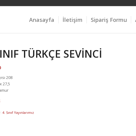
Anasayfa
İletişim
Sipariş Formu
SINIF TÜRKÇE SEVİNCİ
0
ısı 208
x 27,5
Hamur
k
r:
4. Sınıf Yayınlarımız