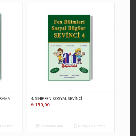
TARAMA
4. SINIF FEN-SOSYAL SEVİNCİ
₺
150,00
ı Göster
Devamını oku
Detayları Göster