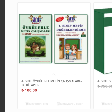
4. SINIF ÖYKÜLERLE METİN ÇALIŞMALARI –
4. SINIF S
İKİ KİTAPTIR
₺
750,0
₺
100,00
Devamını oku
Detayları Göster
Deva