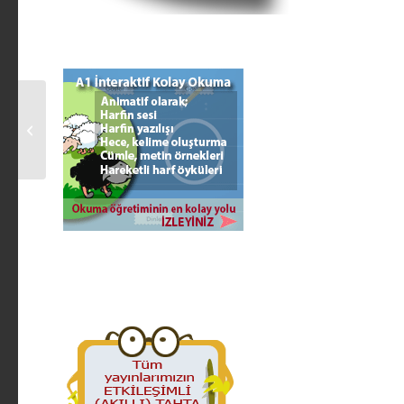
4. SINIF MATEMATİK
SEVİNCİ