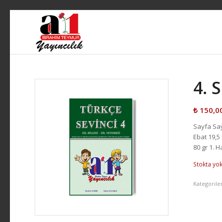
4. 
₺
150,0
Sayfa Say
Ebat 19,5 
80 gr 1. 
Stokta yo
Kategorile