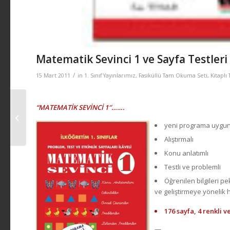
Matematik Sevinci 1 ve Sayfa Testleri
/
15 Mart 2011
in
1. Sınıf Yayınlarımız
,
Fasiküllü Tam Okuma Seti
,
Kitapl
“MATEMATİK SEVİNCİ 1″…….
Öykülerle Okuma
Sevinci
yeni programa uygun 
Alıştırmalı
Konu anlatımlı
Testli ve problemli
Öğrenilen bilgileri pe
ve geliştirmeye yönelik h
176 sayfa, 4 renkli ve
—