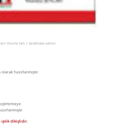
/
ı Tam Okuma Seti
tarafından
admin
olarak hazırlanmıştır.
kiştirtirmeye
azırlanmıştır.
 iplik dikişlidir.