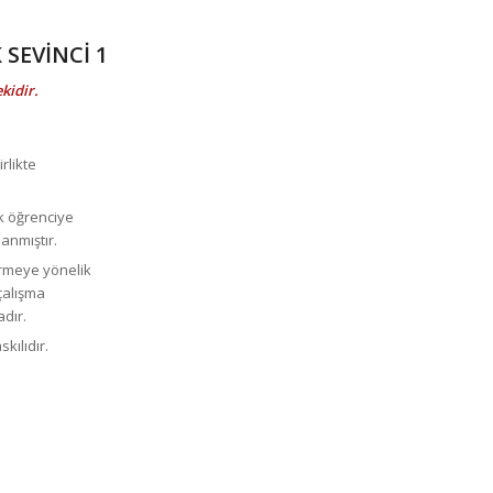
SEVİNCİ 1
kidir.
rlikte
k öğrenciye
lanmıştır.
rmeye yönelik
çalışma
dır.
kılıdır.