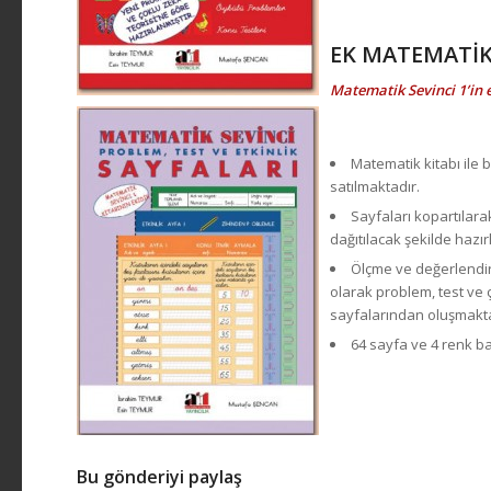
EK MATEMATİK 
Matematik Sevinci 1’in e
Matematik kitabı ile bi
satılmaktadır.
Sayfaları kopartılara
dağıtılacak şekilde hazır
Ölçme ve değerlendi
olarak problem, test ve 
sayfalarından oluşmakta
64 sayfa ve 4 renk bas
Bu gönderiyi paylaş