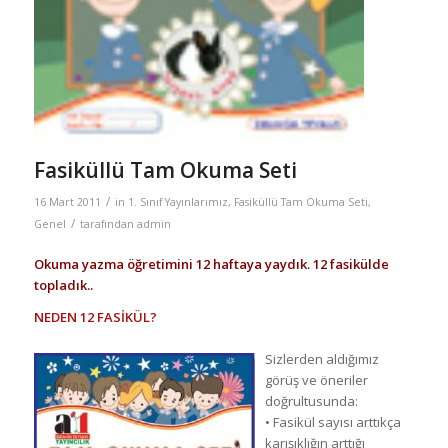
Fasiküllü Tam Okuma Seti
/
16 Mart 2011
in
1. Sınıf Yayınlarımız
,
Fasiküllü Tam Okuma Seti
,
/
Genel
tarafından
admin
Okuma yazma öğretimini 12 haftaya yaydık. 12 fasikülde
topladık..
NEDEN 12 FASİKÜL?
Sizlerden aldığımız
görüş ve öneriler
doğrultusunda:
• Fasikül sayısı arttıkça
karışıklığın arttığı