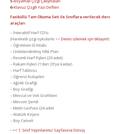
5-
B
oyamalı Çizgi Çalışmaları
6-
Klavuz Çizgili Yazı Defteri
Fasiküllü Tam Okuma Seti ile Sınıflara verilecek ders
araçları
– İnteraktif Harf CD’si
(Hareketli çizgi öykülerle >>
Demo izlemek için tıklayın!
)
– Öğretmen El Kitabı
– Ünitelendirilmiş Yıllık Plan
– Resimli Harf Fişleri (29 adet)
– Rakam Fişleri (1′den 20′ye kadar)
– Harf Tablosu
– Öğrenci Kulüpleri
– Ağırlık Grafiği
– Boy Grafiği
– Mevcut ve Veli Grafikleri
– Mevsim Şeridi
– Metin Levhası (24 adet
– Atatürk Köşesi
– Boy Cetveli
•
<< 1. Sınıf Yayınlarımız Sayfasına Dönüş