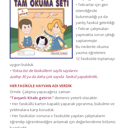
• Tekrarlar için geri
istendiğinde
bulunmadığı ya da
yanlış fasikül getirildiği
• Tekrar çalışmaları
yapmakta sorun çıktığı
saptanmıştır.
Bu nedenle okuma
yazma öğretimini
12 fasikülde toplamayı
uygun bulduk.
•
Yoksa biz de fasiküllerin sayfa sayılarını
azaltıp 30 ya da daha çok sayıda fasikül yapabilirdik..
HER FASİKÜLE HAYVAN ADI VERDİK
Örnek: Çalışma yapacağınız zaman
“Tavşanlı Kitabı getirin.”
demeniz yeterli olacaktır.
• Her fasiküllü karton kapaklı yaparak yıpranma, bükülme ve
yırtılmalara karşı koruduk.
• Her fasikülün sonuna o fasikülde yapılan çalışmaların
öğrenilip öğrenilmediğini anlamak için değerlendirme bölümü
hazırladık.